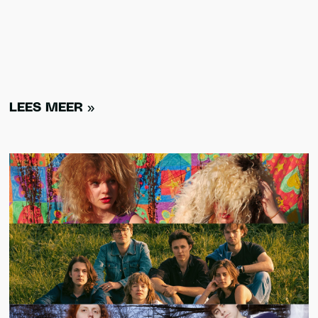
krijgen makers de ruimte om te experimenteren,
grenzen op te zoeken en samen iets nieuws te
creëren.
LEES MEER »