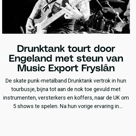
Drunktank tourt door
Engeland met steun van
Music Export Fryslân
De skate punk-metalband Drunktank vertrok in hun
tourbusje, bijna tot aan de nok toe gevuld met
instrumenten, versterkers en koffers, naar de UK om
5 shows te spelen. Na hun vorige ervaring in
Engeland was het zeker dat ze hier weer naar terug
wilden. De Music Export Fryslân regeling heeft hen
hierbij kunnen ondersteunen.