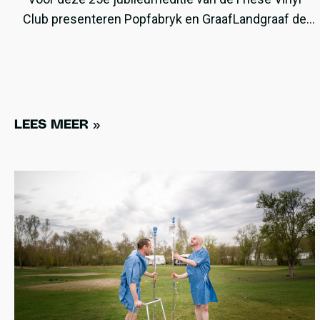
Club presenteren Popfabryk en GraafLandgraaf de
LP ‘Ethical Necessity of Violence‘.
LEES MEER »