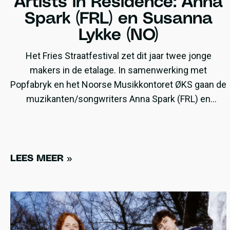
Artists in Residence: Anna
Spark (FRL) en Susanna
Lykke (NO)
Het Fries Straatfestival zet dit jaar twee jonge
makers in de etalage. In samenwerking met
Popfabryk en het Noorse Musikkontoret ØKS gaan de
muzikanten/songwriters Anna Spark (FRL) en
Susanna Lykke (NO) werken aan nieuw materiaal,
geïnspireerd door de geluiden en de verhalen die ze
tegenkomen in de stad. Ze maken een
'tussenlanding' in Zaailand - een leegstaand
LEES MEER »
winkelpand - waar vanuit ze werken om de stadse
indrukken te vertalen naar nieuw (muzikaal) werk.