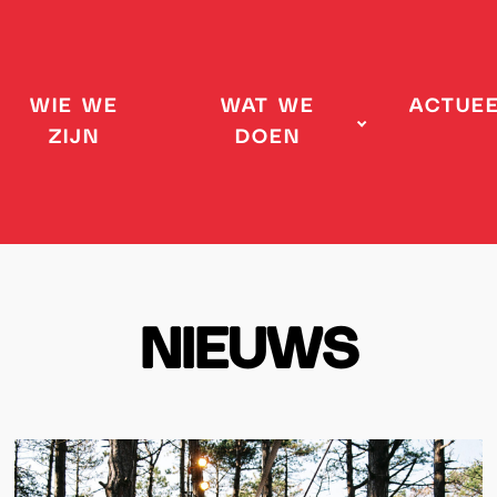
WIE WE
WAT WE
ACTUE
ZIJN
DOEN
NIEUWS