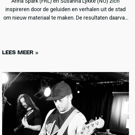
Anna Spark (FRL) en Susanna Lykke (NO) zich
inspireren door de geluiden en verhalen uit de stad
om nieuw materiaal te maken. De resultaten daarvan
waren te horen tijdens hun optredens op het Fries
Straatfestival en Noardewyn.
LEES MEER »