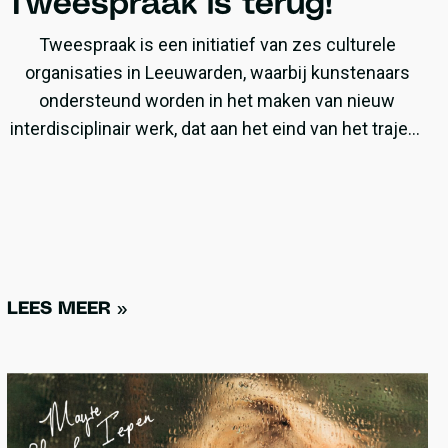
Tweespraak is terug!
Tweespraak is een initiatief van zes culturele
organisaties in Leeuwarden, waarbij kunstenaars
ondersteund worden in het maken van nieuw
interdisciplinair werk, dat aan het eind van het traject
getoond wordt bij kunstenfestival ‘de Broeikas’ op 31
oktober. Met een specifieke focus op ontwikkeling
en professionalisering worden makers gedurende
het hele traject begeleid op basis van hun behoeften,
waarbij ze kunnen rekenen op de expertise van twee
organisaties.
LEES MEER »