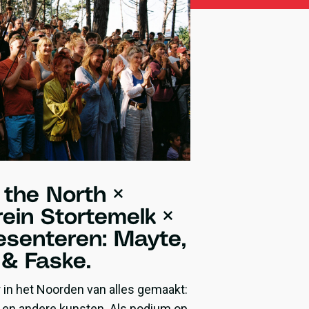
 the North ×
ein Stortemelk ×
esenteren: Mayte,
& Faske.
r in het Noorden van alles gemaakt:
n, en andere kunsten. Als podium op