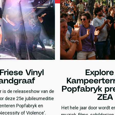
Friese Vinyl
Explore
Landgraaf
Kampeerterr
Popfabryk pr
r is de releaseshow van de
ZEA 
or deze 25e jubileumeditie
senteren Popfabryk en
Het hele jaar door wordt e
Necessity of Violence‘.
muziek, films, schilderije