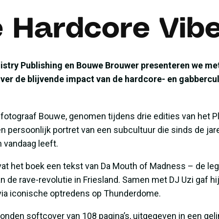
e Hardcore Vib
stry Publishing en Bouwe Brouwer presenteren we met
ver de blijvende impact van de hardcore- en gabbercult
 fotograaf Bouwe, genomen tijdens drie edities van het P
n persoonlijk portret van een subcultuur die sinds de jare
 vandaag leeft.
vat het boek een tekst van Da Mouth of Madness – de l
n de rave-revolutie in Friesland. Samen met DJ Uzi gaf h
via iconische optredens op Thunderdome.
onden softcover van 108 pagina’s, uitgegeven in een gel