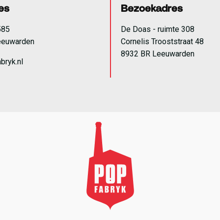
es
Bezoekadres
585
De Doas - ruimte 308
eeuwarden
Cornelis Trooststraat 48
8932 BR Leeuwarden
bryk.nl