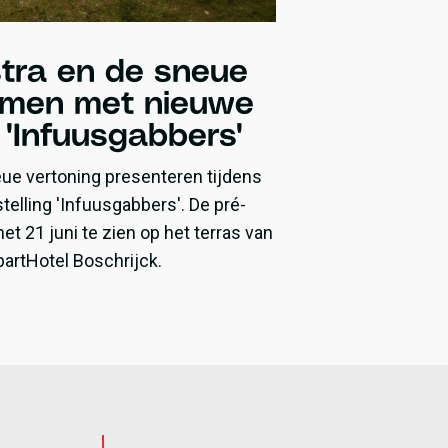
tra en de sneue
omen met nieuwe
g 'Infuusgabbers'
ue vertoning presenteren tijdens
elling 'Infuusgabbers'. De pré-
et 21 juni te zien op het terras van
artHotel Boschrijck.