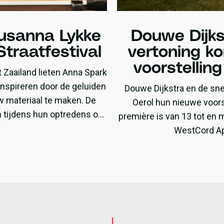
usanna Lykke
Douwe Dijks
Straatfestival
vertoning k
voorstellin
t Zaailand lieten Anna Spark
inspireren door de geluiden
Douwe Dijkstra en de sne
w materiaal te maken. De
Oerol hun nieuwe voorst
n tijdens hun optredens op
première is van 13 tot en m
al en Noardewyn.
WestCord Ap