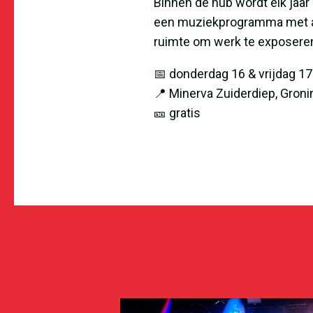
Binnen de hub wordt elk jaar
een muziekprogramma met art
ruimte om werk te exposeren
📅 donderdag 16 & vrijdag 17
📍 Minerva Zuiderdiep, Gron
🎫 gratis