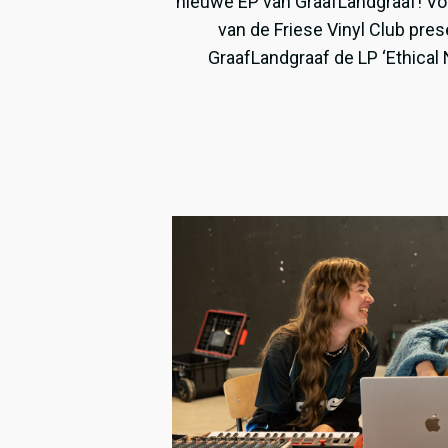
nieuwe EP van GraafLandgraaf! Vo
van de Friese Vinyl Club pre
GraafLandgraaf de LP ‘Ethical 