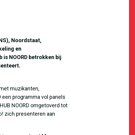
NS), Noordstaat,
keling en
ub is NOORD betrokken bij
enteert.
 met muzikanten,
RD een programma vol panels
rdt HUB NOORD omgetoverd tot
! zich presenteren aan