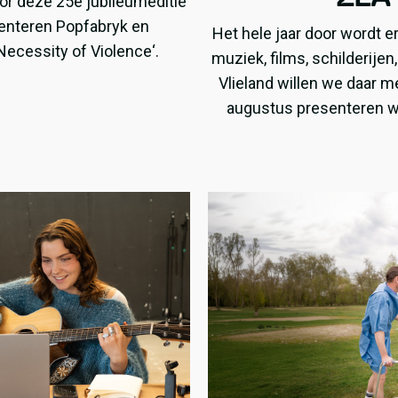
or deze 25e jubileumeditie
senteren Popfabryk en
Het hele jaar door wordt e
Necessity of Violence‘.
muziek, films, schilderije
Vlieland willen we daar 
augustus presenteren wi
noor