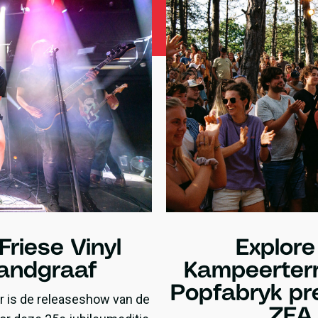
Friese Vinyl
Explore
Landgraaf
Kampeerterr
Popfabryk pr
r is de releaseshow van de
ZEA 