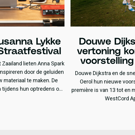
usanna Lykke
Douwe Dijks
Straatfestival
vertoning k
voorstellin
t Zaailand lieten Anna Spark
inspireren door de geluiden
Douwe Dijkstra en de sne
w materiaal te maken. De
Oerol hun nieuwe voorst
n tijdens hun optredens op
première is van 13 tot en m
al en Noardewyn.
WestCord Ap