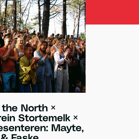
 the North ×
ein Stortemelk ×
esenteren: Mayte,
& Faske.