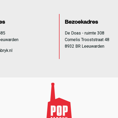
es
Bezoekadres
585
De Doas - ruimte 308
eeuwarden
Cornelis Trooststraat 48
8932 BR Leeuwarden
bryk.nl