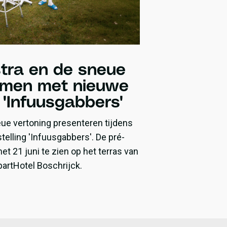
tra en de sneue
omen met nieuwe
g 'Infuusgabbers'
ue vertoning presenteren tijdens
elling 'Infuusgabbers'. De pré-
et 21 juni te zien op het terras van
artHotel Boschrijck.