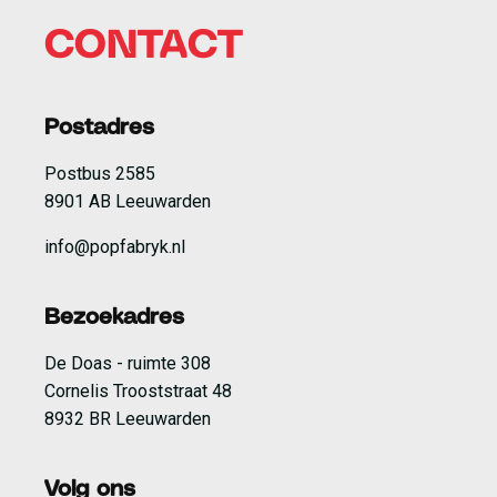
meer dan veertig landen op zes continenten en
brengt overal ter wereld Friestalige muziek. In 2024
CONTACT
werd ZEA bekroond met de Premio Ostana Music
Prize voor muziek in minderheidstalen. Samen met
het album verschijnt ook een speciaal boek, gevuld
Postadres
met teksten, verhalen, tekeningen, foto’s en
Postbus 2585
vertalingen.
8901 AB Leeuwarden
info@popfabryk.nl
Bezoekadres
De Doas - ruimte 308
Cornelis Trooststraat 48
8932 BR Leeuwarden
Volg ons