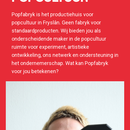
Popfabryk is het productiehuis voor
popcultuur in Fryslân. Geen fabryk voor
standaardproducten. Wij bieden jou als
onderscheidende maker in de popcultuur
ruimte voor experiment, artistieke
ontwikkeling, ons netwerk en ondersteuning in
het ondernemerschap. Wat kan Popfabryk
voor jou betekenen?