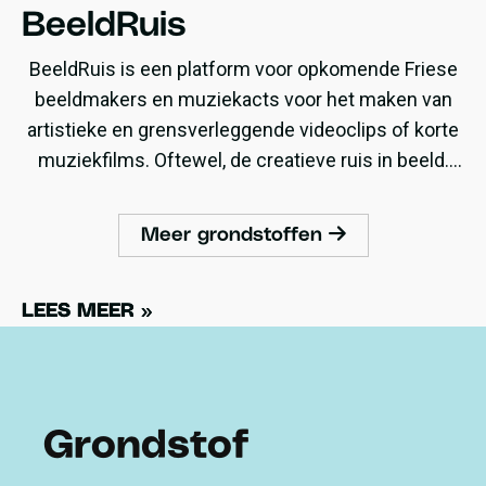
BeeldRuis
BeeldRuis is een platform voor opkomende Friese
beeldmakers en muziekacts voor het maken van
artistieke en grensverleggende videoclips of korte
muziekfilms. Oftewel, de creatieve ruis in beeld.
Onder begeleiding en met een klein werkbudget.
Meer grondstoffen
LEES MEER »
LEES MEER »
Grondstof