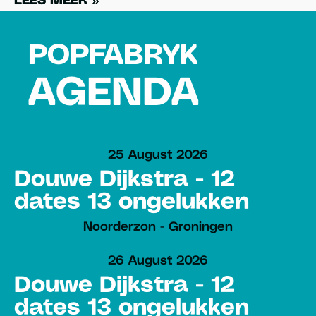
LEES MEER »
LEES MEER »
POPFABRYK
AGENDA
25 August 2026
Douwe Dijkstra - 12
dates 13 ongelukken
Noorderzon - Groningen
26 August 2026
Douwe Dijkstra - 12
dates 13 ongelukken