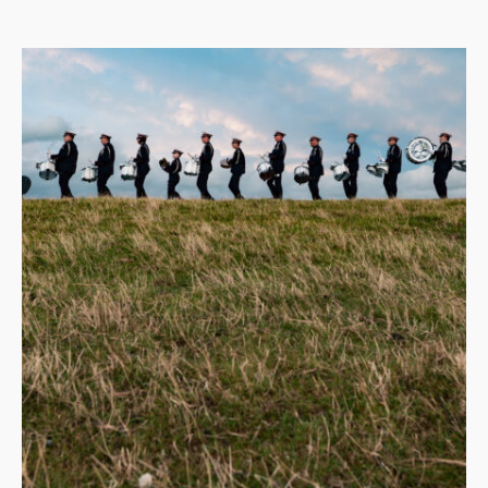
als een bijzonder en wijdverspreid podium om haar
kleinschalige producties te presenteren voor een
overwegend nieuw publiek. Samen met de
Stichting Alde Fryske Tsjerken is de intentie
uitgesproken om jaarlijks met een kleine, bij de
locaties passende producties een Tsjerketour te
doen.