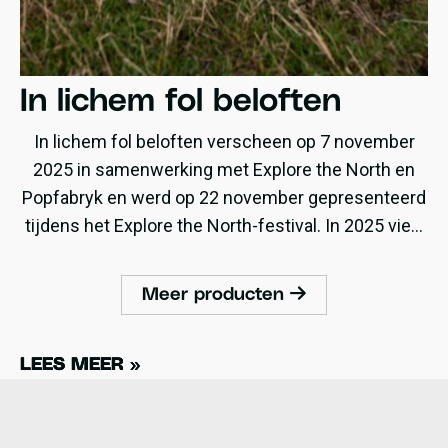
In lichem fol beloften
In lichem fol beloften verscheen op 7 november
2025 in samenwerking met Explore the North en
Popfabryk en werd op 22 november gepresenteerd
tijdens het Explore the North-festival. In 2025 viert
ZEA haar dertigjarig bestaan en met In lichem fol
beloften brengt de band meteen haar tiende album
Meer producten
uit. Het album is een bijzondere samenwerking
tussen ZEA en Drumband Hallelujah Makkum. Voor
deze plaat groeit ZEA uit tot een grotere bezetting,
LEES MEER »
LEES MEER »
LEES MEER »
met onder meer cello, klarinet en zestien
drummers. De band speelde de afgelopen jaren in