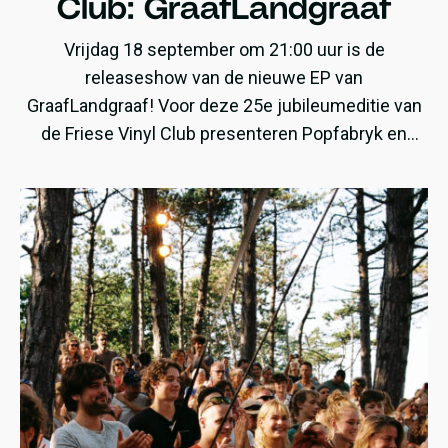
Club: GraafLandgraaf
Vrijdag 18 september om 21:00 uur is de
releaseshow van de nieuwe EP van
GraafLandgraaf! Voor deze 25e jubileumeditie van
de Friese Vinyl Club presenteren Popfabryk en
GraafLandgraaf de LP ‘Ethical Necessity of
Violence‘.