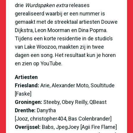
drie
Wurdspøken extra
releases
gerealiseerd waarbij er een nummer is
gemaakt met de streektaal artiesten Douwe
Dijkstra, Leon Moorman en Dina Popma.
Tijdens een korte residentie in de studio’s
van Lake Woozoo, maakten zij in twee
dagen een song. Het resultaat kun je horen
en zien op
YouTube
.
Artiesten
Friesland:
Arie, Alexander Moto, Soultitude
[Faske]
Groningen:
Steeby, Obey Reilly, QBeast
Drenthe:
Danytha
[Jooz, christopher404, Bas Colenbrander]
Overijssel:
Babs, JpegJoey [Agii Fire Flame]