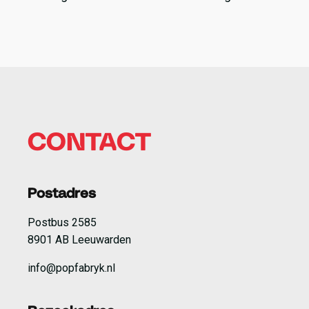
Thomaskerk in Katlijk aan nieuw materiaal dat op de
laatste dag van de residentie werd gepresenteerd
en later op vinyl werd uitgebracht bij Moving
Furniture Records.
CONTACT
Postadres
Postbus 2585
8901 AB Leeuwarden
info@popfabryk.nl