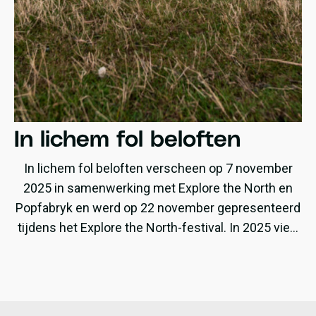
In lichem fol beloften
In lichem fol beloften verscheen op 7 november
2025 in samenwerking met Explore the North en
Popfabryk en werd op 22 november gepresenteerd
tijdens het Explore the North-festival. In 2025 viert
ZEA haar dertigjarig bestaan en met In lichem fol
beloften brengt de band meteen haar tiende album
uit. Het album is een bijzondere samenwerking
tussen ZEA en Drumband Hallelujah Makkum. Voor