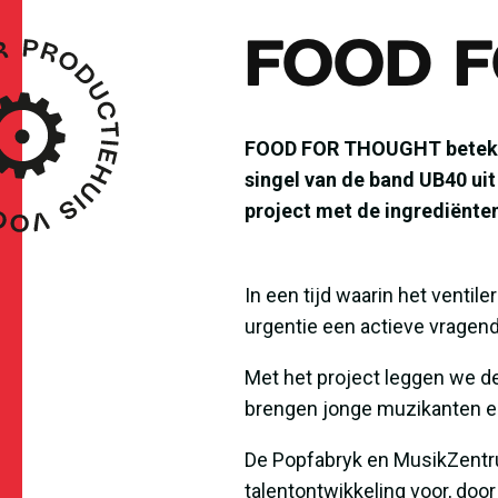
FOOD 
FOOD FOR THOUGHT betekent 
singel van de band UB40 uit
project met de ingrediënten
In een tijd waarin het ventil
urgentie een actieve vragend
Met het project leggen we d
brengen jonge muzikanten e
De Popfabryk en
MusikZent
talentontwikkeling voor, do