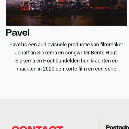
Pavel
Pavel is een audiovisuele productie van filmmaker
Jonathan Sipkema en songwriter Bente Hout.
Sipkema en Hout bundelden hun krachten en
maakten in 2020 een korte film en een serie
soundtracks. Het eindresultaat is een bijzondere
live-ervaring waarin film en muziek elkaar afwisselen
en versterken. De productie wordt in 2021
doorontwikkeld met steun van de Popfabryk.
Postadr