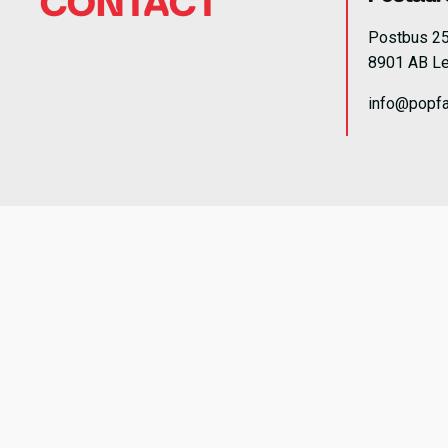
CONTACT
Postbus 2
8901 AB L
info@popfa