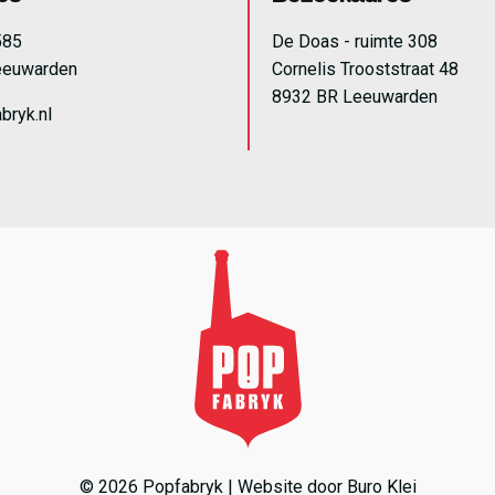
585
De Doas - ruimte 308
eeuwarden
Cornelis Trooststraat 48
8932 BR Leeuwarden
bryk.nl
© 2026 Popfabryk | Website door
Buro Klei