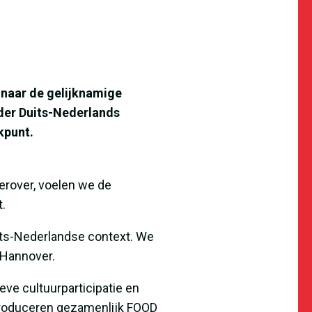
 naar de gelijknamige
nder Duits-Nederlands
kpunt.
 erover, voelen we de
.
its-Nederlandse context. We
 Hannover.
ve cultuurparticipatie en
 produceren gezamenlijk FOOD