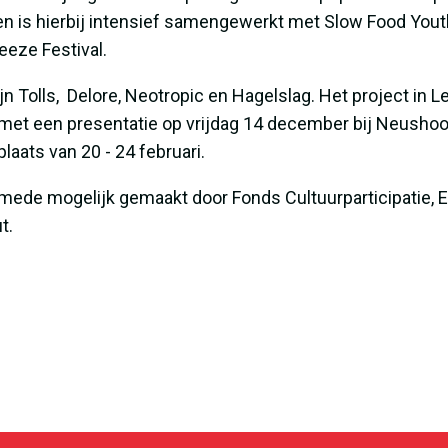
 is hierbij intensief samengewerkt met
Slow Food You
eeze Festival
.
jn
Tolls
,
Delore
,
Neotropic
en
Hagelslag
. Het project in
met een presentatie op vrijdag 14 december bij Neushoor
laats van 20 - 24 februari.
l mede mogelijk gemaakt door
Fonds Cultuurparticipatie
,
ut
.