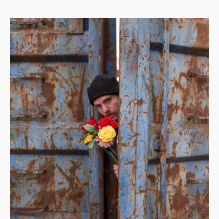
album, net als in het leven van de De Boer zelf. In
het bijbehorende songbook zijn alle songteksten
daarom vertaald naar vier talen: het Fries,
Nederlands, Engels én een bij het nummer
passende vierde taal (zoals bijvoorbeeld Sranan,
Gullah of Frans). De muziek is veelal akoestisch,
minimaal en intiem, met persoonlijke en poëtische
teksten.