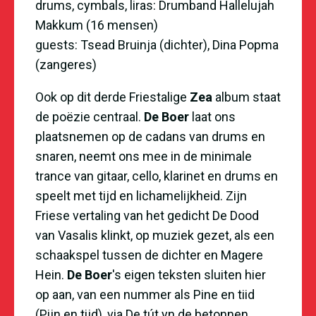
drums, cymbals, liras: Drumband Hallelujah
Makkum (16 mensen)
guests: Tsead Bruinja (dichter), Dina Popma
(zangeres)
Ook op dit derde Friestalige
Zea
album staat
de po
ë
zie centraal.
De Boer
laat ons
plaatsnemen op de cadans van drums en
snaren, neemt ons mee in de minimale
trance van gitaar, cello, klarinet en drums en
speelt met tijd en lichamelijkheid. Zijn
Friese vertaling van het gedicht De Dood
van Vasalis klinkt, op muziek gezet, als een
schaakspel tussen de dichter en Magere
Hein.
De Boer
's eigen teksten sluiten hier
op aan, van een nummer als Pine en tiid
(Pijn en tijd), via De t
ú
t yn de betonnen