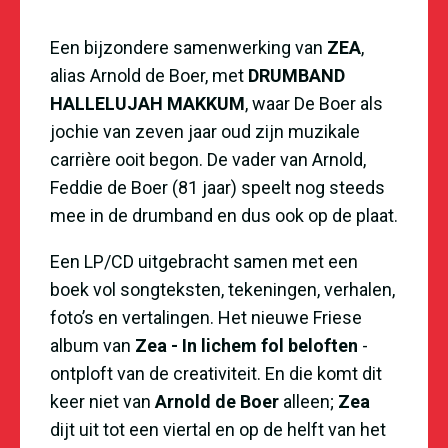
Een bijzondere samenwerking van
ZEA
,
alias Arnold de Boer, met
DRUMBAND
HALLELUJAH MAKKUM
, waar De Boer als
jochie van zeven jaar oud zijn muzikale
carri
è
re ooit begon. De vader van Arnold,
Feddie de Boer (81 jaar) speelt nog steeds
mee in de drumband en dus ook op de plaat.
Een LP/CD uitgebracht samen met een
boek vol songteksten, tekeningen, verhalen,
foto
’
s en vertalingen. Het nieuwe Friese
album van
Zea - In lichem fol beloften
-
ontploft van de creativiteit. En die komt dit
keer niet van
Arnold de Boer
alleen;
Zea
dijt uit tot een viertal en op de helft van het