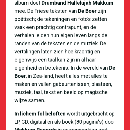
album doet
Drumband Hallelujah Makkum
mee. De Friese teksten van
De Boer
zijn
po
ë
tisch; de tekeningen en foto
’
s zetten
vaak een prachtig contrapunt, en de
verhalen leiden hun eigen leven langs de
randen van de teksten en de muziek. De
vertalingen laten zien hoe krachtig en
eigenwijs een taal kan zijn in al haar
eigenheid en betekenis. In de wereld van
De
Boer
, in Zea-land, heeft alles met alles te
maken en vallen gebeurtenissen, plaatsen,
muziek, taal, tekst en beeld op magische
wijze samen.
In lichem fol beloften
wordt uitgebracht op
LP, CD, digitaal en als boek (80 pagina's) door
Makkum Records
in samenwerking met