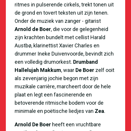
ritmes in pulserende cirkels, trekt tonen uit
de grond en tovert teksten uit zijn tenen.
Onder de muziek van zanger - gitarist
Arnold de Boer
, die voor de gelegenheid
zijn krachten bundelt met cellist Harald
Austb
ø
, klarinettist Xavier Charles en
drummer Ineke Duivenvoorde, bevindt zich
een volledig drumorkest.
Drumband
Hallelujah Makkum
, waar
De Boer
zelf ooit
als zevenjarig jochie begon met zijn
muzikale carri
è
re, marcheert door de hele
plaat en legt een fascinerende en
betoverende ritmische bodem voor de
minimale en po
ë
tische liedjes van
Zea
.
Arnold De Boer
heeft een vruchtbare