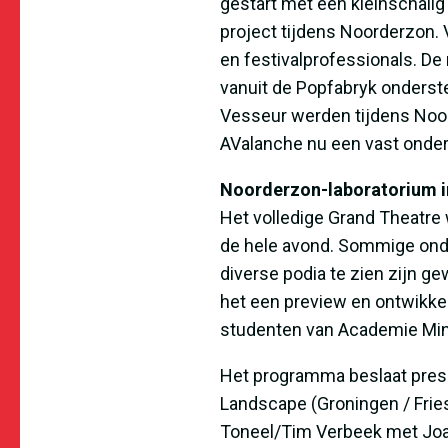
gestart met een kleinschalig
project tijdens Noorderzon.
en festivalprofessionals. De
vanuit de Popfabryk onderst
Vesseur werden tijdens Noor
AValanche nu een vast onde
Noorderzon-laboratorium in
Het volledige Grand Theatre
de hele avond. Sommige onderd
diverse podia te zien zijn ge
het een preview en ontwikkel
studenten van Academie Min
Het programma beslaat prese
Landscape (Groningen / Frie
Toneel/Tim Verbeek met Joa