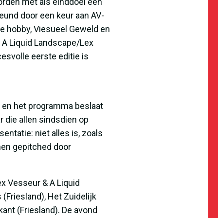
oorden met als einddoel een
teund door een keur aan AV-
nze hobby, Viesueel Geweld en
 A Liquid Landscape/Lex
svolle eerste editie is
n en het programma beslaat
r die allen sindsdien op
tatie: niet alles is, zoals
nnen gepitched door
x Vesseur & A Liquid
Friesland), Het Zuidelijk
nt (Friesland). De avond