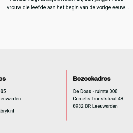
vrouw die leefde aan het begin van de vorige eeuw,
die op zoek is naar vrijheid. Haar reis is verweven
met de impact van de Zuiderzeewerken; zoals de
aanleg van de Afsluitdijk en de inpoldering van de
Wieringermeer.
es
Bezoekadres
585
De Doas - ruimte 308
eeuwarden
Cornelis Trooststraat 48
8932 BR Leeuwarden
bryk.nl