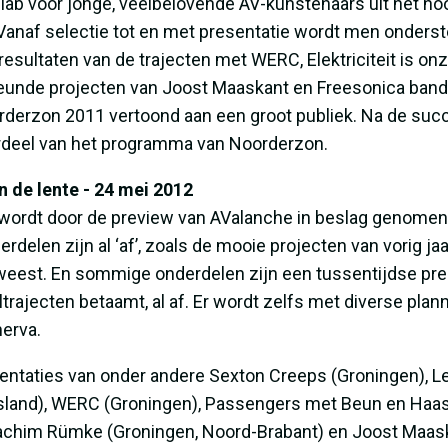
 lab voor jonge, veelbelovende AV-kunstenaars uit het n
 Vanaf selectie tot en met presentatie wordt men onders
 resultaten van de trajecten met WERC, Elektriciteit is o
eunde projecten van Joost Maaskant en Freesonica band
derzon 2011 vertoond aan een groot publiek. Na de succe
rdeel van het programma van Noorderzon.
 de lente - 24 mei 2012
 wordt door de preview van AValanche in beslag genome
elen zijn al ‘af’, zoals de mooie projecten van vorig jaa
weest. En sommige onderdelen zijn een tussentijdse presen
trajecten betaamt, al af. Er wordt zelfs met diverse pla
erva.
ntaties van onder andere Sexton Creeps (Groningen), Le
sland), WERC (Groningen), Passengers met Beun en Haas (
chim Rümke (Groningen, Noord-Brabant) en Joost Maaska