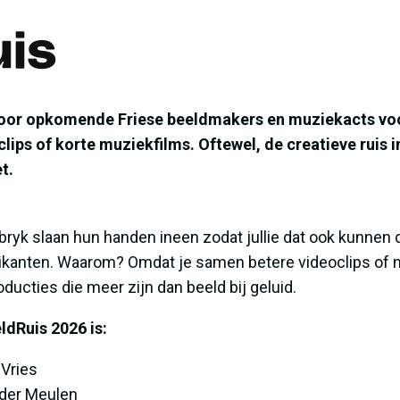
is
voor opkomende Friese beeldmakers en muziekacts voo
ips of korte muziekfilms. Oftewel, de creatieve ruis 
t.
yk slaan hun handen ineen zodat jullie dat ook kunnen d
kanten. Waarom? Omdat je samen betere videoclips of m
oducties die meer zijn dan beeld bij geluid.
ldRuis 2026 is:
Vries
 der Meulen