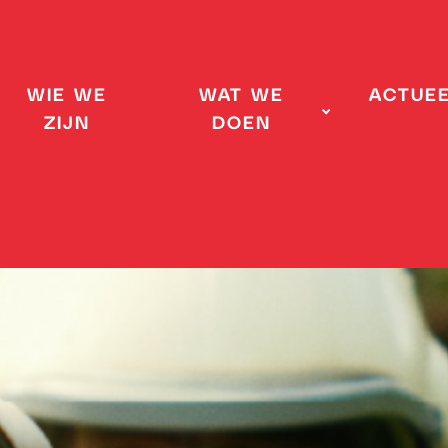
WIE WE
WAT WE
ACTUE
ZIJN
DOEN