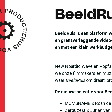
BeeldRu
BeeldRuis is een platform 
en grensverleggende videocl
en met een klein werkbudge
New Noardic Wave en Popfabr
we onze filmmakers en muzi
waar
BeeldRuis
om draait: pr
De nieuwe selectie voor Bee
MOMSNAME & Roan de 
Zergüzeşt & Jurian van