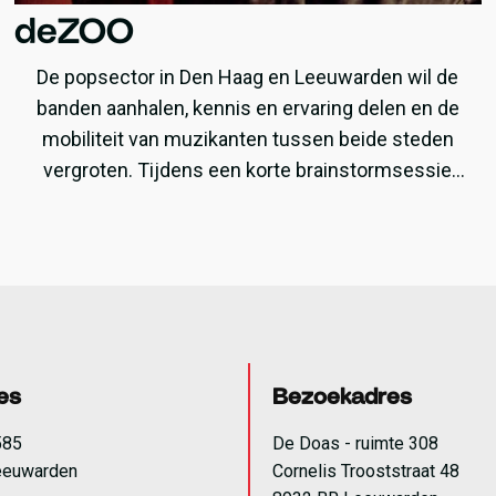
deZOO
De popsector in Den Haag en Leeuwarden wil de
banden aanhalen, kennis en ervaring delen en de
mobiliteit van muzikanten tussen beide steden
vergroten. Tijdens een korte brainstormsessie
tussen vertegenwoordigers van een aantal
instellingen uit beide steden, waaronder Neushoorn
en het Paard, ontstond het idee voor een residence
als eerste stap naar een nauwere samenwerking.
Inmiddels werken we aan de 2e editie van deZOO.
es
Bezoekadres
585
De Doas - ruimte 308
eeuwarden
Cornelis Trooststraat 48