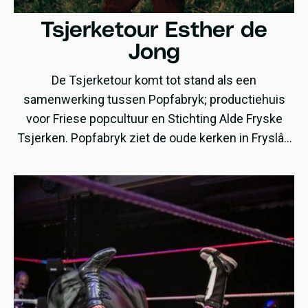
Tsjerketour Esther de
Jong
De Tsjerketour komt tot stand als een
samenwerking tussen Popfabryk; productiehuis
voor Friese popcultuur en Stichting Alde Fryske
Tsjerken. Popfabryk ziet de oude kerken in Fryslân
als een bijzonder en wijdverspreid podium om haar
kleinschalige producties te presenteren voor een
overwegend nieuw publiek. Samen met de
Stichting Alde Fryske Tsjerken is de intentie
uitgesproken om jaarlijks met een kleine, bij de
locaties passende producties een Tsjerketour te
doen.