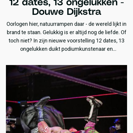
12 dates, 13 ongelukken -
Douwe Dijkstra
Oorlogen hier, natuurrampen daar - de wereld lijkt in
brand te staan. Gelukkig is er altijd nog de liefde. Of
toch niet? In zijn nieuwe voorstelling 12 dates, 13
ongelukken duikt podiumkunstenaar en
psycholoog Douwe Dijkstra in de chaos van het
moderne daten, relaties en de bijbehorende
valkuilen.