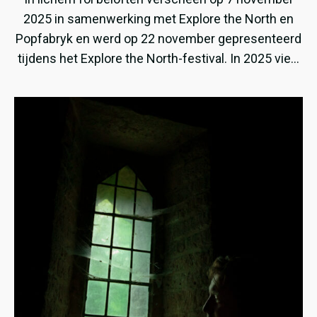
2025 in samenwerking met Explore the North en
Popfabryk en werd op 22 november gepresenteerd
tijdens het Explore the North-festival. In 2025 viert
ZEA haar dertigjarig bestaan en met In lichem fol
beloften brengt de band meteen haar tiende album
uit. Het album is een bijzondere samenwerking
tussen ZEA en Drumband Hallelujah Makkum. Voor
deze plaat groeit ZEA uit tot een grotere bezetting,
met onder meer cello, klarinet en zestien
drummers. De band speelde de afgelopen jaren in
meer dan veertig landen op zes continenten en
brengt overal ter wereld Friestalige muziek. In 2024
werd ZEA bekroond met de Premio Ostana Music
Prize voor muziek in minderheidstalen. Samen met
het album verschijnt ook een speciaal boek, gevuld
met teksten, verhalen, tekeningen, foto’s en