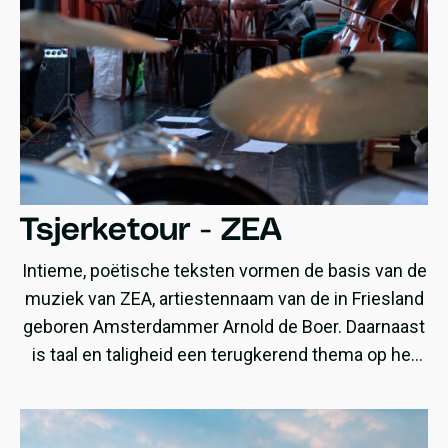
Tsjerketour - ZEA
Intieme, poëtische teksten vormen de basis van de
muziek van ZEA, artiestennaam van de in Friesland
geboren Amsterdammer Arnold de Boer. Daarnaast
is taal en taligheid een terugkerend thema op het
album, net als in het leven van de De Boer zelf. In
het bijbehorende songbook zijn alle songteksten
daarom vertaald naar vier talen: het Fries,