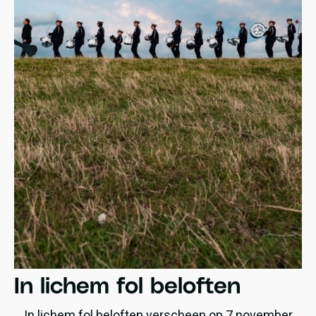
Nederlands, Engels én een bij het nummer
passende vierde taal (zoals bijvoorbeeld Sranan,
Gullah of Frans). De muziek is veelal akoestisch,
minimaal en intiem, met persoonlijke en poëtische
teksten.
In lichem fol beloften
In lichem fol beloften verscheen op 7 november