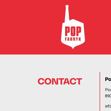
Po
CONTACT
Po
89
inf