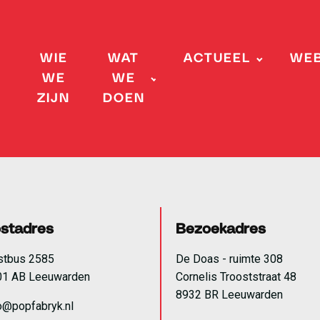
WIE
WAT
ACTUEEL
WE
WE
WE
ZIJN
DOEN
stadres
Bezoekadres
stbus 2585
De Doas - ruimte 308
01 AB Leeuwarden
Cornelis Trooststraat 48
8932 BR Leeuwarden
o@popfabryk.nl