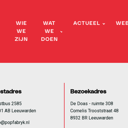
WIE
WAT
ACTUEEL
WE
WE
WE
ZIJN
DOEN
stadres
Bezoekadres
stbus 2585
De Doas - ruimte 308
01 AB Leeuwarden
Cornelis Trooststraat 48
8932 BR Leeuwarden
o@popfabryk.nl