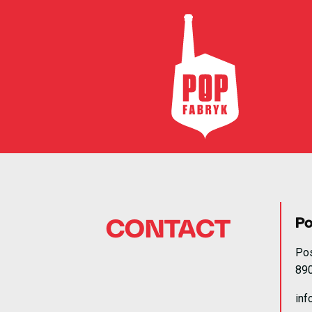
Po
CONTACT
Po
89
inf