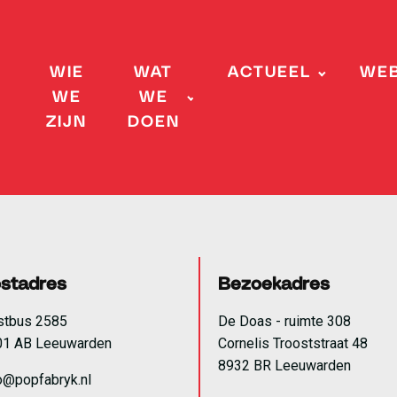
WIE
WAT
ACTUEEL
WE
WE
WE
ZIJN
DOEN
stadres
Bezoekadres
stbus 2585
De Doas - ruimte 308
01 AB Leeuwarden
Cornelis Trooststraat 48
8932 BR Leeuwarden
o@popfabryk.nl