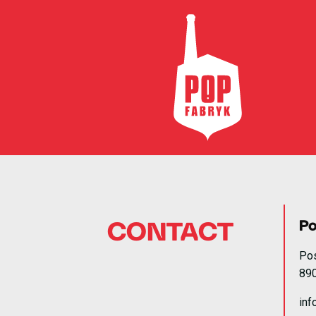
Po
CONTACT
Po
89
inf